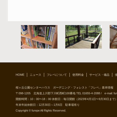
HOME
ニュース
フレペについて
使用料金
サービス・備品
桜ヶ丘公園センターハウス ガーデニング・フォレスト「フレペ」基本情報
〒098-1205 北海道上川郡下川町西町100番地 TEL 01655-4-2088 / e-mail: furepe@
開館時間：10：00〜18：00 休館日：毎日開館（2023年4月1日〜9月30日まで
年末年始休館日：12月30日～1月6日 駐車場有り
Copyright © furepe All Rights Reserved.