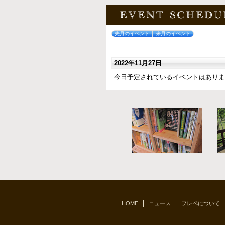
2025年12月24日
[ニュース]
年末
本年もガーデニ
ございました。 20
先月のイベント
来月のイベント
ストフレぺは休
2022年11月27日
2025年12月19日
今日予定されているイベントはありま
[ニュース]
お問
ホームページ記
新アドレス⇒furep
のでご利用くだ
ブログロール
とんちんかん楽団
半田智さん主催の毎月第二日曜日に
下川町
下川町の公式ホームページです。
HOME
ニュース
フレペについて