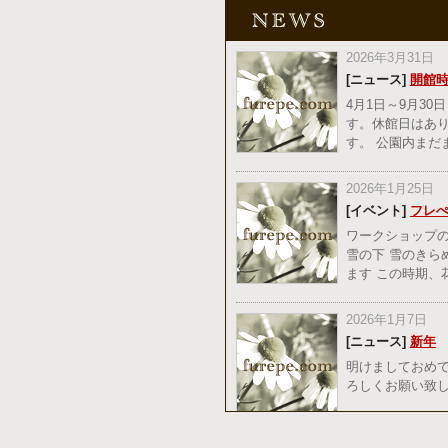
2026年3月31日
[ニュース]
開館
4月1日～9月30
す。休館日はあ
す。 公園内ま
2026年1月25日
[イベント]
フレ
ワークショップの
雪の下 雪のきら
ます この時期
2026年1月7日
[ニュース]
新年
明けましておめで
ろしくお願い致し