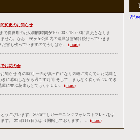
@fu
時間変更のお知らせ
日まで春夏期のため開館時間が10：00～18：00に変更となりま
りません。なお、桜ヶ丘公園内の遊具は雪解け後行っていきま
だまだ雪も残っていますので今しばら…
(more)
ぺでお花の会
お知らせ 冬の時期 一面が真っ白になり気軽に摘んでいた花達も
めきに感動しながら過ごす時間 そして、まもなく春が近づいてき
、花屋に並ぶ花達もとてもかわいい…
(more)
とうございます。2026年もガーデニングフォレストフレぺをよ
ます。 本日1月7日㈬より開館しております。 …
(more)