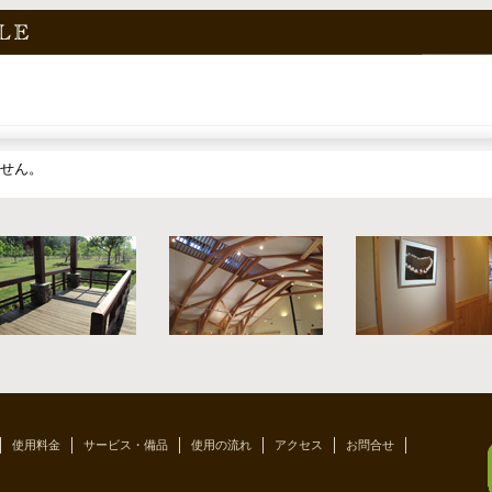
年始のお知らせ
ングフォレストフレぺ並びに桜ヶ丘公園をご利用頂きありがとう
25年12月29日(月)～2026年1月6日(火)までガーデニングフォレ
館日となります。皆様良…
(more)
せん。
合せアドレス変更のお知らせ
載のメールアドレスが変更となりましたのでお知らせ致します。
e-2088@outlook.jp またInstagramのDMからもお問合せ頂けます
さ…
(more)
開催している音楽イベントのホームページです。
使用料金
サービス・備品
使用の流れ
アクセス
お問合せ