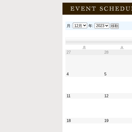
2025年12月24日
[ニュース]
年末
本年もガーデニ
ございました。 20
ストフレぺは休
月:
年:
2025年12月19日
[ニュース]
お問
月
火
27
28
ホームページ記
新アドレス⇒furep
のでご利用くだ
4
5
ブログロール
とんちんかん楽団
11
12
半田智さん主催の毎月第二日曜日に
下川町
下川町の公式ホームページです。
18
19