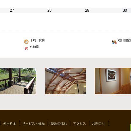
27
28
29
30
予約・貸切
祝日開館
休館日
使用料金
サービス・備品
使用の流れ
アクセス
お問合せ