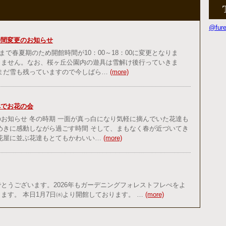
@fu
時間変更のお知らせ
日まで春夏期のため開館時間が10：00～18：00に変更となりま
りません。なお、桜ヶ丘公園内の遊具は雪解け後行っていきま
だまだ雪も残っていますので今しばら…
(more)
ぺでお花の会
お知らせ 冬の時期 一面が真っ白になり気軽に摘んでいた花達も
めきに感動しながら過ごす時間 そして、まもなく春が近づいてき
、花屋に並ぶ花達もとてもかわいい…
(more)
とうございます。2026年もガーデニングフォレストフレぺをよ
ます。 本日1月7日㈬より開館しております。 …
(more)