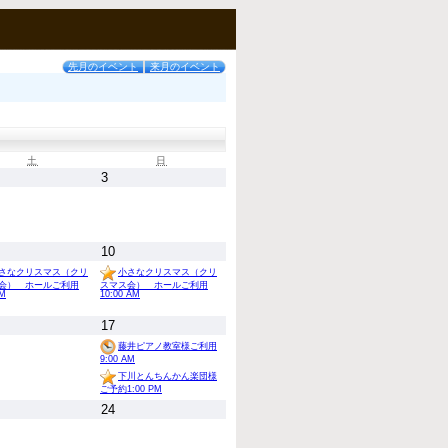
先月のイベント
来月のイベント
土
日
3
10
さなクリスマス（クリ
小さなクリスマス（クリ
会） ホールご利用
スマス会） ホールご利用
PM
10:00 AM
17
藤井ピアノ教室様ご利用
9:00 AM
下川とんちんかん楽団様
ご予約1:00 PM
24