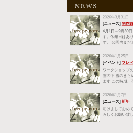
2026年3月31日
[ニュース]
開館
4月1日～9月30
す。休館日はあ
す。 公園内ま
2026年1月25日
[イベント]
フレ
ワークショップの
雪の下 雪のきら
ます この時期
2026年1月7日
[ニュース]
新年
明けましておめで
ろしくお願い致し