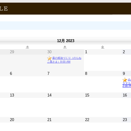
年始のお知らせ
ングフォレストフレぺ並びに桜ヶ丘公園をご利用頂きありがとう
25年12月29日(月)～2026年1月6日(火)までガーデニングフォレ
館日となります。皆様良…
(more)
12月 2023
合せアドレス変更のお知らせ
水
木
金
29
30
1
2
載のメールアドレスが変更となりましたのでお知らせ致します。
e-2088@outlook.jp またInstagramのDMからもお問合せ頂けます
森の精油づくり（のらね
こ屋さま）9:00 AM
さ…
(more)
6
7
8
9
小
スマス
2:00 
13
14
15
16
開催している音楽イベントのホームページです。
20
21
22
23