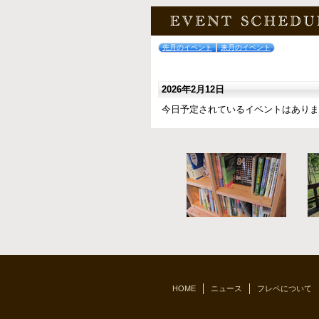
2025年12月24日
[ニュース]
年末
本年もガーデニ
ございました。 20
先月のイベント
来月のイベント
ストフレぺは休
2026年2月12日
2025年12月19日
今日予定されているイベントはありま
[ニュース]
お問
ホームページ記
新アドレス⇒furep
のでご利用くだ
ブログロール
とんちんかん楽団
半田智さん主催の毎月第二日曜日に
下川町
下川町の公式ホームページです。
HOME
ニュース
フレペについて