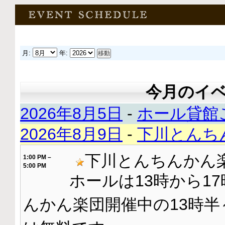
2025年12月24日
[ニュース]
年末年始のお知らせ
本年もガーデニングフォレストフレぺ並びに桜
ございました。 2025年12月29日(月)～2026
ストフレぺは休館日となります。皆様良…
(more
月:
年:
2025年12月19日
[ニュース]
お問合せアドレス変更のお知らせ
今月のイベン
ホームページ記載のメールアドレスが変更とな
新アドレス⇒furepe-2088@outlook.jp またI
2026年8月5日
-
ホール貸館
のでご利用くださ…
(more)
2026年8月9日
-
下川とんち
ブログロール
下川とんちんかん楽団
とんちんかん楽団
1:00 PM
–
5:00 PM
半田智さん主催の毎月第二日曜日に開催している音楽イベントのホー
ホールは13時から1
下川町
んかん楽団開催中の13時半
下川町の公式ホームページです。