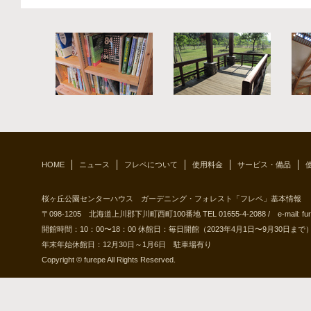
HOME
ニュース
フレペについて
使用料金
サービス・備品
桜ヶ丘公園センターハウス ガーデニング・フォレスト「フレペ」基本情報
〒098-1205 北海道上川郡下川町西町100番地 TEL 01655-4-2088 / e-mail: furepe@
開館時間：10：00〜18：00 休館日：毎日開館（2023年4月1日〜9月30日まで
年末年始休館日：12月30日～1月6日 駐車場有り
Copyright © furepe All Rights Reserved.