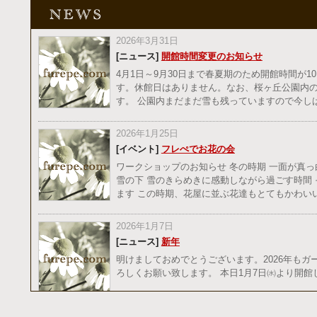
2026年3月31日
[ニュース]
開館時間変更のお知らせ
4月1日～9月30日まで春夏期のため開館時間が10
す。休館日はありません。なお、桜ヶ丘公園内
す。 公園内まだまだ雪も残っていますので今し
2026年1月25日
[イベント]
フレぺでお花の会
ワークショップのお知らせ 冬の時期 一面が真
雪の下 雪のきらめきに感動しながら過ごす時間
ます この時期、花屋に並ぶ花達もとてもかわい
2026年1月7日
[ニュース]
新年
明けましておめでとうございます。2026年も
ろしくお願い致します。 本日1月7日㈬より開館